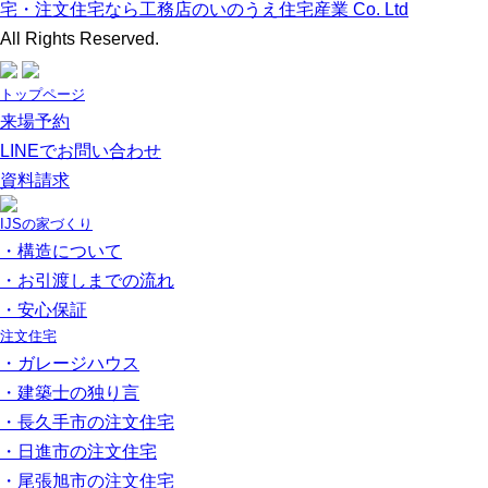
宅・注文住宅なら工務店のいのうえ住宅産業 Co. Ltd
All Rights Reserved.
トップページ
来場予約
LINEでお問い合わせ
資料請求
IJSの家づくり
・構造について
・お引渡しまでの流れ
・安心保証
注文住宅
・ガレージハウス
・建築士の独り言
・長久手市の注文住宅
・日進市の注文住宅
・尾張旭市の注文住宅