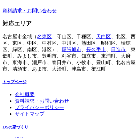
資料請求・お問い合わせ
対応エリア
名古屋市全域（
名東区
、守山区、千種区、
天白区
、北区、西
区、東区、中区、中村区、中川区、熱田区、昭和区、瑞穂
区、緑区、南区、港区）、
尾張旭市
、
長久手市
、
日進市
、東
郷町、みよし市、豊明市、刈谷市、知立市、東浦町、大府
市、東海市、瀬戸市、春日井市、小牧市、豊山町、北名古屋
市、清須市、あま市、大治町、津島市、蟹江町
トップページ
会社概要
資料請求・お問い合わせ
プライバシーポリシー
サイトマップ
IJSの家づくり