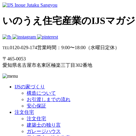
いのうえ住宅産業のIJSマガ
0120-029-174
営業時間：9:00〜18:00（水曜日定休）
TEL
〒465-0053
愛知県名古屋市名東区極楽三丁目302番地
IJSの家づくり
構造について
お引渡しまでの流れ
安心保証
注文住宅
注文住宅
建築士の独り言
ガレージハウス