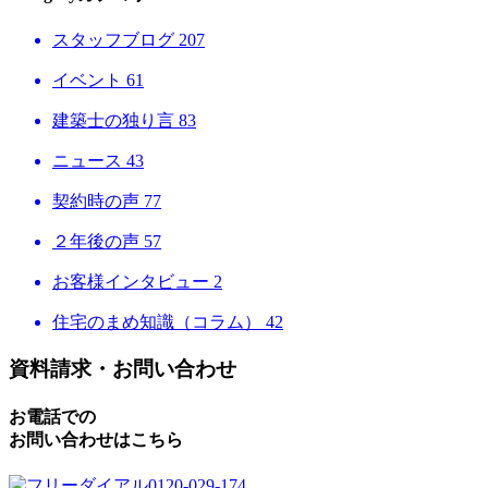
スタッフブログ
207
イベント
61
建築士の独り言
83
ニュース
43
契約時の声
77
２年後の声
57
お客様インタビュー
2
住宅のまめ知識（コラム）
42
資料請求・お問い合わせ
お電話での
お問い合わせはこちら
0120-029-174