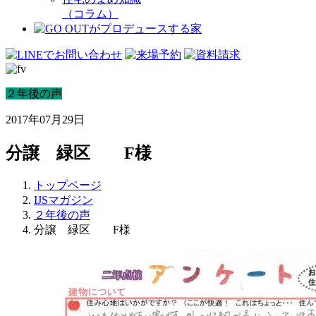
（コラム）
２年後の声
2017年07月29日
分譲 緑区 F様
トップページ
IJSマガジン
２年後の声
分譲 緑区 F様