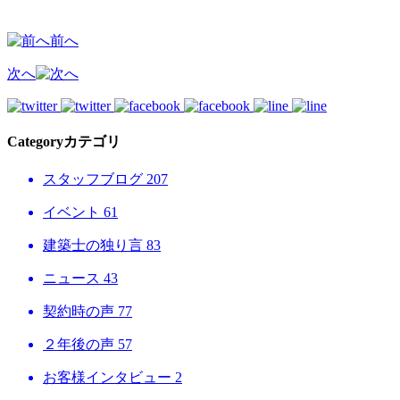
営
前へ
次へ
Category
カテゴリ
スタッフブログ
207
イベント
61
建築士の独り言
83
ニュース
43
契約時の声
77
２年後の声
57
お客様インタビュー
2