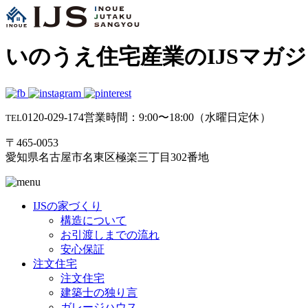
いのうえ住宅産業のIJSマガ
0120-029-174
営業時間：9:00〜18:00（水曜日定休）
TEL
〒465-0053
愛知県名古屋市名東区極楽三丁目302番地
IJSの家づくり
構造について
お引渡しまでの流れ
安心保証
注文住宅
注文住宅
建築士の独り言
ガレージハウス