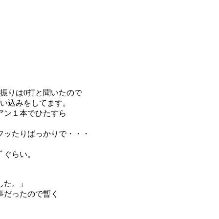
振りは0打と聞いたので
思い込みをしてます。
アン１本でひたすら
フッたりばっかりで・・・
ﾄﾞぐらい。
した。」
事だったので暫く