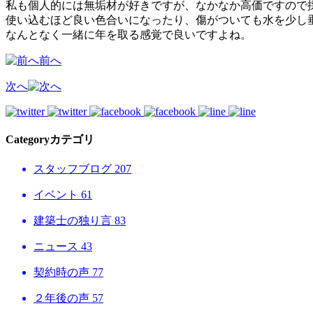
私も個人的には無垢材が好きですが、なかなか高価ですので
使い込むほど良い色合いになったり、傷がついても水を少し
なんとなく一緒に年を取る感覚で良いですよね。
前へ
次へ
Category
カテゴリ
スタッフブログ
207
イベント
61
建築士の独り言
83
ニュース
43
契約時の声
77
２年後の声
57