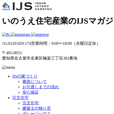
いのうえ住宅産業のIJSマガ
0120-029-174
営業時間：9:00〜18:00（水曜日定休）
TEL
〒465-0053
愛知県名古屋市名東区極楽三丁目302番地
IJSの家づくり
構造について
お引渡しまでの流れ
安心保証
注文住宅
注文住宅
建築士の独り言
ガレージハウス