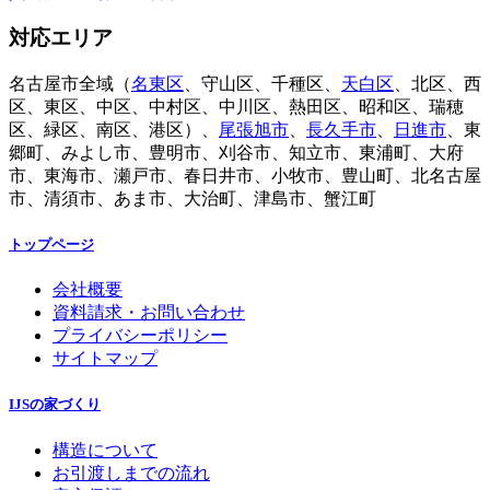
対応エリア
名古屋市全域（
名東区
、守山区、千種区、
天白区
、北区、西
区、東区、中区、中村区、中川区、熱田区、昭和区、瑞穂
区、緑区、南区、港区）、
尾張旭市
、
長久手市
、
日進市
、東
郷町、みよし市、豊明市、刈谷市、知立市、東浦町、大府
市、東海市、瀬戸市、春日井市、小牧市、豊山町、北名古屋
市、清須市、あま市、大治町、津島市、蟹江町
トップページ
会社概要
資料請求・お問い合わせ
プライバシーポリシー
サイトマップ
IJSの家づくり
構造について
お引渡しまでの流れ