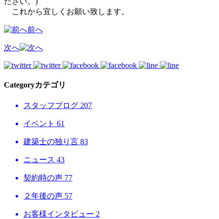
ださい。)
これから宜しくお願い致します。
前へ
次へ
Category
カテゴリ
スタッフブログ
207
イベント
61
建築士の独り言
83
ニュース
43
契約時の声
77
２年後の声
57
お客様インタビュー
2