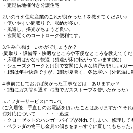
・定期借地権付き分譲住宅
2.いのうえ住宅産業のこれが良かった！を教えてください♪
・使いやすい間取りで、収納が多い。
・風通し、採光がちょうど良い。
・玄関近くのコートローク便利です。
3.住み心地は いかがでしょうか？
(間取り・設備等・快適なところや不便なところを教えてくだ
・床暖房はかなり快適（猫達が床に転がっています(笑)）
・シューズクロークとは別で玄関に大きな納戸がほしい(ガー
・1階は年中快適ですが、2階が夏暑く、冬は寒い（外気温に
4.事前にしておけば良かった工事などは ありますか？
・2階にガス管を通す（2階でガスストーブを使いたかった）
5.アフターサービスについて
(ご入居後、手直しのお電話を頂いたことはありますか？それ
◎対応について ・・・迅速
・クローゼットのハンガーパイプが外れてしまい、修理して
・ベランダの物干し金具の傾きをまっすぐに直してもらった