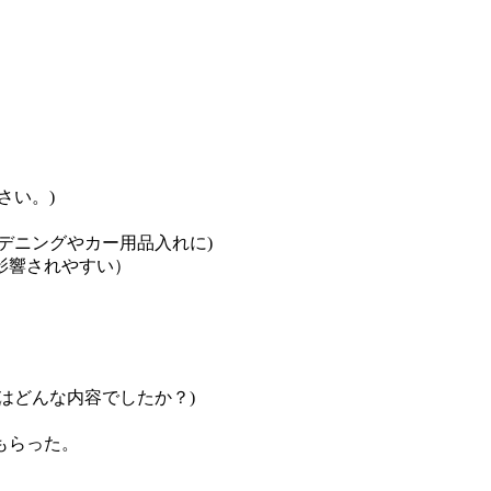
さい。)
デニングやカー用品入れに)
影響されやすい）
はどんな内容でしたか？)
もらった。
。