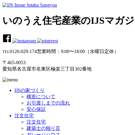
いのうえ住宅産業のIJSマガ
0120-029-174
営業時間：9:00〜18:00（水曜日定休）
TEL
〒465-0053
愛知県名古屋市名東区極楽三丁目302番地
IJSの家づくり
構造について
お引渡しまでの流れ
安心保証
注文住宅
注文住宅
建築士の独り言
ガレージハウス