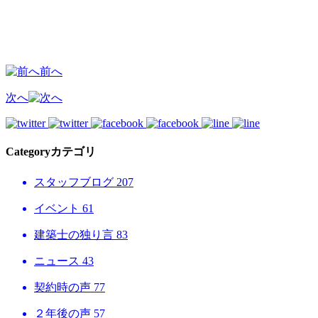
前へ
次へ
Category
カテゴリ
スタッフブログ
207
イベント
61
建築士の独り言
83
ニュース
43
契約時の声
77
２年後の声
57