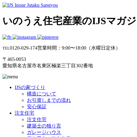
いのうえ住宅産業のIJSマガ
0120-029-174
営業時間：9:00〜18:00（水曜日定休）
TEL
〒465-0053
愛知県名古屋市名東区極楽三丁目302番地
IJSの家づくり
構造について
お引渡しまでの流れ
安心保証
注文住宅
注文住宅
建築士の独り言
ガレージハウス