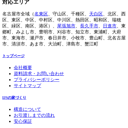
対応エリア
名古屋市全域（
名東区
、守山区、千種区、
天白区
、北区、西
区、東区、中区、中村区、中川区、熱田区、昭和区、瑞穂
区、緑区、南区、港区）、
尾張旭市
、
長久手市
、
日進市
、東
郷町、みよし市、豊明市、刈谷市、知立市、東浦町、大府
市、東海市、瀬戸市、春日井市、小牧市、豊山町、北名古屋
市、清須市、あま市、大治町、津島市、蟹江町
トップページ
会社概要
資料請求・お問い合わせ
プライバシーポリシー
サイトマップ
IJSの家づくり
構造について
お引渡しまでの流れ
安心保証